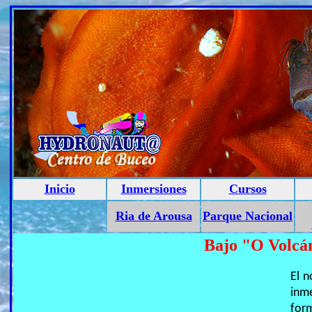
Inicio
Inmersiones
Cursos
Ria de Arousa
Parque Nacional
Bajo "O Volcá
El 
inm
for