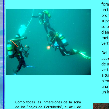
form
un 
pro
supe
su p
diá
met
vert
Del
acce
de u
ver
alt
bien
una
un 
Como todas las inmersiones de la zona
de los “bajos de Corrubedo”, el azul de