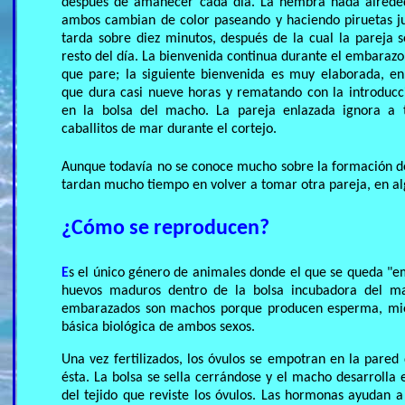
después de amanecer cada día. La hembra nada alrede
ambos cambian de color paseando y haciendo piruetas ju
tarda sobre diez minutos, después de la cual la pareja 
resto del día. La bienvenida continua durante el embaraz
que pare; la siguiente bienvenida es muy elaborada, en 
que dura casi nueve horas y rematando con la introducci
en la bolsa del macho. La pareja enlazada ignora a 
caballitos de mar durante el cortejo.
Aunque todavía no se conoce mucho sobre la formación de 
tardan mucho tiempo en volver a tomar otra pareja, en al
¿Cómo se reproducen?
E
s el único género de animales donde el que se queda "e
huevos maduros dentro de la bolsa incubadora del mac
embarazados son machos porque producen esperma, mient
básica biológica de ambos sexos.
Una vez fertilizados, los óvulos se empotran en la pared d
ésta. La bolsa se sella cerrándose y el macho desarrolla 
del tejido que reviste los óvulos. Las hormonas ayudan 