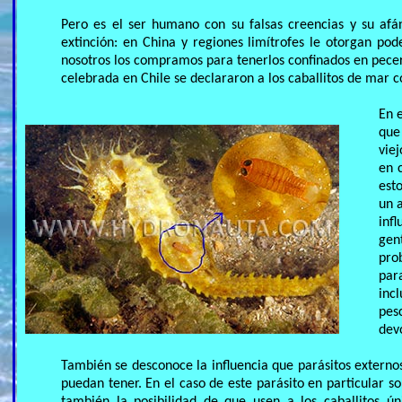
Pero es el ser humano con su falsas creencias y su afán
extinción: en China y regiones limítrofes le otorgan p
nosotros los compramos para tenerlos confinados en pecera
celebrada en Chile se declararon a los caballitos de mar 
En 
que
vie
en 
est
un 
inf
gen
pro
par
inc
pes
devo
También se desconoce la influencia que parásitos externos
puedan tener. En el caso de este parásito en particular s