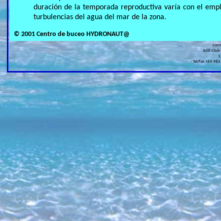
duración de la temporada reproductiva varía con el empla
turbulencias del agua del mar de la zona.
© 2001 Centro de buceo HYDRONAUT@
Cen
Edif. Club
1