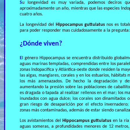
S
u longevidad es muy variada, podemos deciros q
aproximadamente un año, mientras que las especies Indop
cuatro años.
La longevidad del
Hippocampus guttulatus
nos es total
para poder responder mas cuidadosamente a la pregunta: ¿
¿Dónde viven?
E
l género Hippocampus se encuentra distribuido globalm
aguas marinas templadas, comprendidas entre los paralelo
zonas Indopacífica y Atlántica-oeste donde residen la mayo
las algas, manglares, corales y en los estuarios, hábitats
los más amenazados. De hecho la degradación y dest
aumentando la presión sobre las poblaciones de caballit
es dragada o tapada al realizar rellenos en el mar; los m
inundados con agua dulce; los corales son dinamitados o 
gran riesgo de desaparición por el efecto invernadero; 
zonas más contaminadas, además de estar siendo canaliza
Los avistamientos del
Hippocampus guttulatus
en la ría
aguas someras, a profundidades menores de 12 metros, 