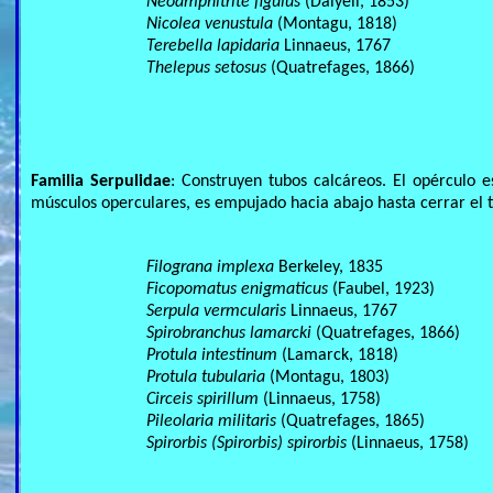
Neoamphitrite figulus
(Dalyell, 1853)
Nicolea venustula
(Montagu, 1818)
Terebella lapidaria
Linnaeus, 1767
Thelepus setosus
(Quatrefages, 1866)
Familia Serpulidae
: Construyen tubos calcáreos. El opérculo 
músculos operculares, es empujado hacia abajo hasta cerrar el 
Filograna implexa
Berkeley, 1835
Ficopomatus enigmaticus
(Faubel, 1923)
Serpula vermcularis
Linnaeus, 1767
Spirobranchus lamarcki
(Quatrefages, 1866)
Protula intestinum
(Lamarck, 1818)
Protula tubularia
(Montagu, 1803)
Circeis spirillum
(Linnaeus, 1758)
Pileolaria militaris
(Quatrefages, 1865)
Spirorbis (Spirorbis) spirorbis
(Linnaeus, 1758)