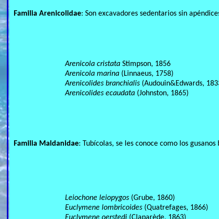
Familia Arenicolidae
: Son excavadores sedentarios sin apéndices
Arenicola cristata
Stimpson, 1856
Arenicola marina
(Linnaeus, 1758)
Arenicolides branchialis
(Audouin&Edwards, 183
Arenicolides ecaudata
(Johnston, 1865)
Familia Maldanidae
: Tubícolas, se les conoce como los gusanos
Leiochone leiopygos
(Grube, 1860)
Euclymene lombricoides
(Quatrefages, 1866)
Euclymene oerstedi
(Claparède, 1863)