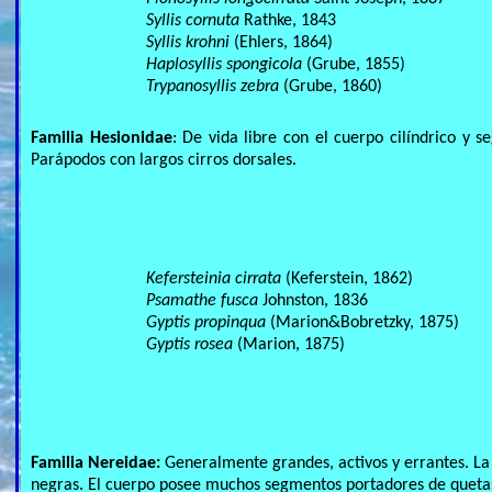
Syllis cornuta
Rathke, 1843
Syllis krohni
(Ehlers, 1864)
Haplosyllis spongicola
(Grube, 1855)
Trypanosyllis zebra
(Grube, 1860)
Familia Hesionidae
: De vida libre con el cuerpo cilíndrico y
Parápodos con largos cirros dorsales.
Kefersteinia cirrata
(Keferstein, 1862)
Psamathe fusca
Johnston, 1836
Gyptis propinqua
(Marion&Bobretzky, 1875)
Gyptis rosea
(Marion, 1875)
Familia Nereidae:
Generalmente grandes, activos y errantes. La
negras. El cuerpo posee muchos segmentos portadores de quetas