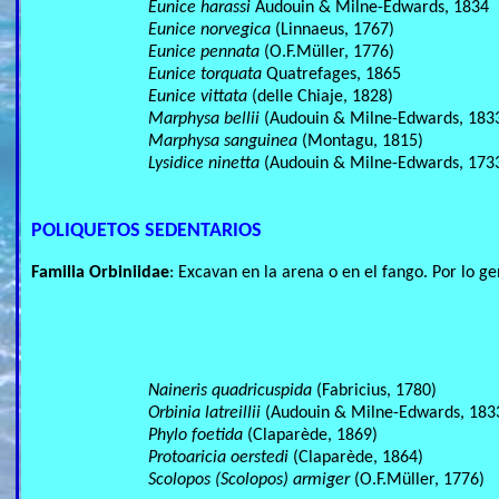
Eunice harassi
Audouin & Milne-Edwards, 1834
Eunice norvegica
(Linnaeus, 1767)
Eunice pennata
(O.F.Müller, 1776)
Eunice torquata
Quatrefages, 1865
Eunice vittata
(delle Chiaje, 1828)
Marphysa bellii
(Audouin & Milne-Edwards, 183
Marphysa sanguinea
(Montagu, 1815)
Lysidice ninetta
(Audouin & Milne-Edwards, 173
POLIQUETOS SEDENTARIOS
Familia Orbiniidae
: Excavan en la arena o en el fango. Por lo g
Naineris quadricuspida
(Fabricius, 1780)
Orbinia latreillii
(Audouin & Milne-Edwards, 183
Phylo foetida
(Claparède, 1869)
Protoaricia oerstedi
(Claparède, 1864)
Scolopos (Scolopos) armiger
(O.F.Müller, 1776)