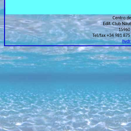
Centro d
Edif. Club Náut
15960 
hyd