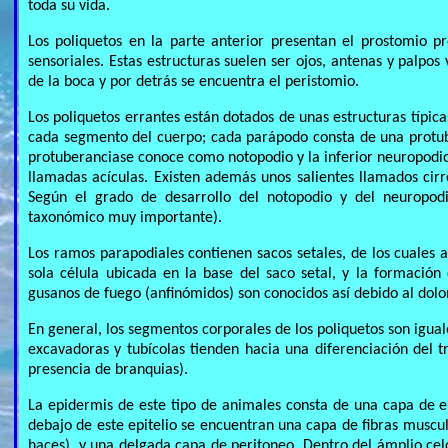
toda su vida.
Los poliquetos en la parte anterior presentan el prostomio p
sensoriales. Estas estructuras suelen ser ojos, antenas y palpo
de la boca y por detrás se encuentra el peristomio.
Los poliquetos errantes están dotados de unas estructuras típi
cada segmento del cuerpo; cada parápodo consta de una protube
protuberanciase conoce como notopodio y la inferior neuropodio. 
llamadas acículas. Existen además unos salientes llamados cirr
Según el grado de desarrollo del notopodio y del neuropod
taxonómico muy importante).
Los ramos parapodiales contienen sacos setales, de los cuales
sola célula ubicada en la base del saco setal, y la formació
gusanos de fuego (anfinómidos) son conocidos así debido al dolo
En general, los segmentos corporales de los poliquetos son igual
excavadoras y tubícolas tienden hacia una diferenciación del t
presencia de branquias).
La epidermis de este tipo de animales consta de una capa de e
debajo de este epitelio se encuentran una capa de fibras muscu
haces), y una delgada capa de peritoneo. Dentro del ámplio cel