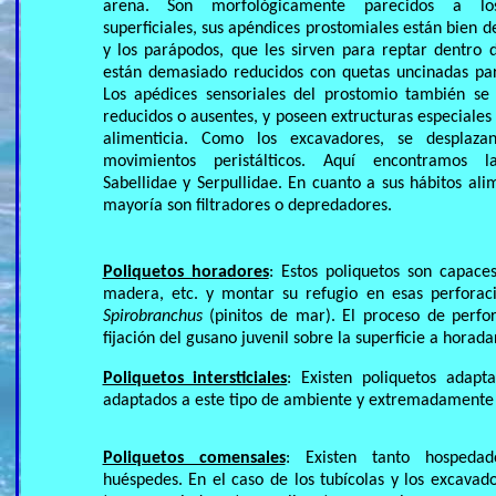
arena. Son morfológicamente parecidos a lo
superficiales, sus apéndices prostomiales están bien d
y los parápodos, que les sirven para reptar dentro 
están demasiado reducidos con quetas uncinadas par
Los apédices sensoriales del prostomio también se
reducidos o ausentes, y poseen extructuras especiales
alimenticia. Como los excavadores, se desplaza
movimientos peristálticos. Aquí encontramos la
Sabellidae y Serpullidae. En cuanto a sus hábitos alim
mayoría son filtradores o depredadores.
Poliquetos horadores
: Estos poliquetos son capace
madera, etc. y montar su refugio en esas perforaci
Spirobranchus
(pinitos de mar). El proceso de perfo
fijación del gusano juvenil sobre la superficie a horadar
Poliquetos intersticiales
: Existen poliquetos adapt
adaptados a este tipo de ambiente y extremadamente
Poliquetos comensales
: Existen tanto hospeda
huéspedes. En el caso de los tubícolas y los excava