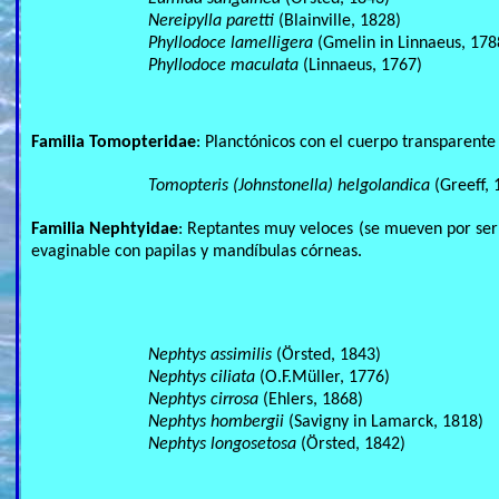
Nereipylla paretti
(Blainville, 1828)
Phyllodoce lamelligera
(Gmelin in Linnaeus, 178
Phyllodoce maculata
(Linnaeus, 1767)
Familia Tomopteridae
: Planctónicos con el cuerpo transparente
Tomopteris (Johnstonella) helgolandica
(Greeff, 
Familia Nephtyidae
: Reptantes muy veloces (se mueven por ser
evaginable con papilas y mandíbulas córneas.
Nephtys assimilis
(Örsted, 1843)
Nephtys ciliata
(O.F.Müller, 1776)
Nephtys cirrosa
(Ehlers, 1868)
Nephtys hombergii
(Savigny in Lamarck, 1818)
Nephtys longosetosa
(Örsted, 1842)