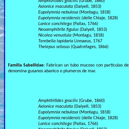
Amphitritides gracilis
(Grube, 1860)
Axionice maculata
(Dalyell, 1853)
Eupolymnia nebulosa
(Montagu, 1818)
Eupolymnia nesidensis
(delle Chiaje, 1828)
Lanice conchilega
(Pallas, 1766)
Neoamphitrite figulus
(Dalyell, 1853)
Nicolea venustula
(Montagu, 1818)
Terebella lapidaria
Linnaeus, 1767
Thelepus setosus
(Quatrefages, 1866)
Familia Sabellidae
: Fabrican un tubo mucoso con partículas de
denomina gusanos abanico o plumeros de mar.
Amphitritides gracilis
(Grube, 1860)
Axionice maculata
(Dalyell, 1853)
Eupolymnia nebulosa
(Montagu, 1818)
Eupolymnia nesidensis
(delle Chiaje, 1828)
Lanice conchilega
(Pallas, 1766)