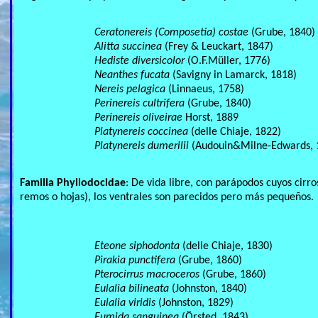
Ceratonereis (Composetia) costae
(Grube, 1840)
Alitta succinea
(Frey & Leuckart, 1847)
Hediste diversicolor
(O.F.Müller, 1776)
Neanthes fucata
(Savigny in Lamarck, 1818)
Nereis pelagica
(Linnaeus, 1758)
Perinereis cultrifera
(Grube, 1840)
Perinereis oliveirae
Horst, 1889
Platynereis coccinea
(delle Chiaje, 1822)
Platynereis dumerilii
(Audouin&Milne-Edwards, 
Familia Phyllodocidae
: De vida libre, con parápodos cuyos cirr
remos o hojas), los ventrales son parecidos pero más pequeños.
Eteone siphodonta
(delle Chiaje, 1830)
Pirakia punctifera
(Grube, 1860)
Pterocirrus macroceros
(Grube, 1860)
Eulalia bilineata
(Johnston, 1840)
Eulalia viridis
(Johnston, 1829)
Eumida sanguinea
(Örsted, 1843)