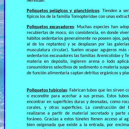
Nereidae.
Poliquetos pelágicos y planctónicos
: Tienden a se
típicos los de la familia Tomopteridae con unas extru
Poliquetos excavadores
: Muchas especies han adop
recubiertas de moco, sin consistencia, en donde viven
hábitos sedentarios generalmente no poseen ojos, pa
al de los reptantes) y se desplazan por las galeria
musculatura circular). Suelen ocupar agujeros más 
sedentarios excavadores las familias Arenicolidae y 
materia en depósito, ingieren arena o lodo aplic
consumidores selectivos de sedimento o materia suspe
de función alimentaria captan detritus orgánicos y pla
Poliquetos tubícolas
: Fabrican tubos que les sirven 
o escondite para acechar a sus presas. Estos tubo
encontrar en superficies duras y desnudas, como roc
corales, y otras superficies. La construcción del
realizarse a partir de material secretado y parte 
foráneo. Gracias a estos túneles tienen acceso al a
bien oxigenada que existe a la entrada, por encima