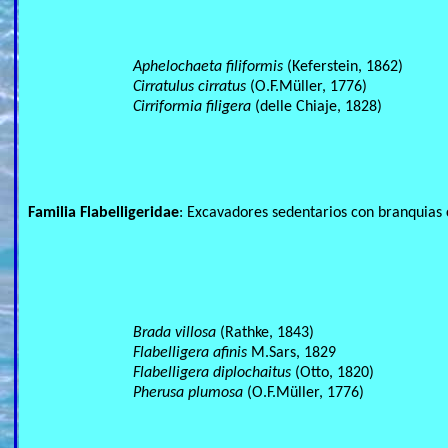
Aphelochaeta filiformis
(Keferstein, 1862)
Cirratulus cirratus
(O.F.Müller, 1776)
Cirriformia filigera
(delle Chiaje, 1828)
Familia Flabelligeridae
: Excavadores sedentarios con branquias c
Brada villosa
(Rathke, 1843)
Flabelligera afinis
M.Sars, 1829
Flabelligera diplochaitus
(Otto, 1820)
Pherusa plumosa
(O.F.Müller, 1776)