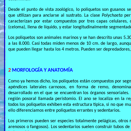
Desde el punto de vista zoológico, lo poliquetos son gusanos 
que utilizan para anclarse al sustrato. La clase
Polychaeta
pert
caracterizan por estar compuestos por tres capas celulares,
(celoma), llena de líquido, y estar longitudinalmente segmentad
Los poliquetos son animales marinos y se han descrito unas 5.
a las 8.000. Casi todas miden menos de 10 cm. de largo, aunq
que pueden llegar hasta los 4 metros. Pueden ser depredadores, 
2
MORFOLOGÍA Y ANATOMÍ
A
Como ya hemos dicho, los poliquetos están compuestos por segmen
apéndices laterales carnosos, en forma de remo, denomi
desarrollado en el que se encuentran los órganos sensoriales. 
región posoral llamada peristomio. El ano se localiza en la r
todos los poliquetos exhiben esta estructura típica, si no que m
ello diferenciamos entre poliquetos errantes y sedentarios.
Los primeros pueden ser especies totalmente pelágicas, otros r
arenosos o fangosos). Los sedentarios suelen construir tubos de