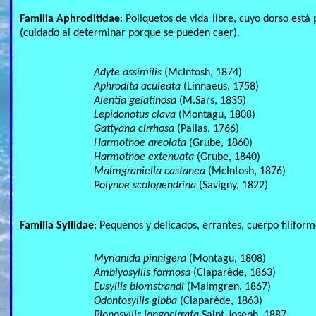
Familia Aphroditidae
: Poliquetos de vida libre, cuyo dorso est
(cuidado al determinar porque se pueden caer).
Adyte assimilis
(McIntosh, 1874)
Aphrodita aculeata
(Linnaeus, 1758)
Alentia gelatinosa
(M.Sars, 1835)
Lepidonotus clava
(Montagu, 1808)
Gattyana cirrhosa
(Pallas, 1766)
Harmothoe areolata
(Grube, 1860)
Harmothoe extenuata
(Grube, 1840)
Malmgraniella castanea
(McIntosh, 1876)
Polynoe scolopendrina
(Savigny, 1822)
Familia Syllidae
: Pequeños y delicados, errantes, cuerpo filif
Myrianida pinnigera
(Montagu, 1808)
Amblyosyllis formosa
(Claparède, 1863)
Eusyllis blomstrandi
(Malmgren, 1867)
Odontosyllis gibba
(Claparède, 1863)
Pionosyllis longocirrata
Saint-Joseph, 1887