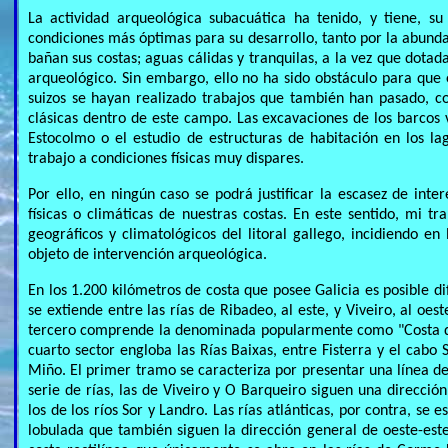
La actividad arqueológica subacuática ha tenido, y tiene, s
condiciones más óptimas para su desarrollo, tanto por la abunda
bañan sus costas; aguas cálidas y tranquilas, a la vez que dotad
arqueológico. Sin embargo, ello no ha sido obstáculo para que
suizos se hayan realizado trabajos que también han pasado, c
clásicas dentro de este campo. Las excavaciones de los barcos v
Estocolmo o el estudio de estructuras de habitación en los l
trabajo a condiciones físicas muy dispares.
Por ello, en ningún caso se podrá justificar la escasez de inte
físicas o climáticas de nuestras costas. En este sentido, mi 
geográficos y climatológicos del litoral gallego, incidiendo en
objeto de intervención arqueológica.
En los 1.200 kilómetros de costa que posee Galicia es posible d
se extiende entre las rías de Ribadeo, al este, y Viveiro, al oes
tercero comprende la denominada popularmente como "Costa da 
cuarto sector engloba las Rías Baixas, entre Fisterra y el cabo 
Miño. El primer tramo se caracteriza por presentar una línea de 
serie de rías, las de Viveiro y O Barqueiro siguen una dirección
los de los ríos Sor y Landro. Las rías atlánticas, por contra, s
lobulada que también siguen la dirección general de oeste-est