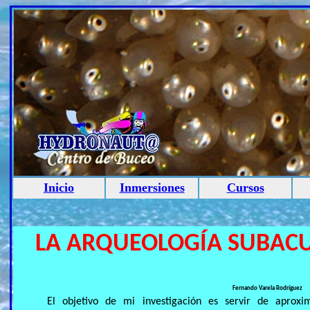
Inicio
Inmersiones
Cursos
LA ARQUEOLOGÍA SUBACU
Fernando Varela Rodríguez
El objetivo de mi investigación es servir de aproxi