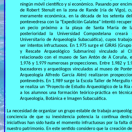
ningún móvil científico y sí económico. Pasando por encim
de Robert Stenuit en la zona de Rande (ría de Vigo), cu
meramente económica, en la década de los setenta del 
pontevedresa con la "Expedición Galatea" intentó recuper
un pecio próximo a la playa de Santa María de l
posterioridad la Universidad Compostelana creará
Universitario de Arqueología Subacuática), cuyos trabaj
ser intentos infructuosos. En 1.975 surge el GIRAS (Grupo
y Rescate Arqueológico Submarino) vinculado al 
relacionado con el museo de San Antón de A Coruña, e
1.976 y 1.979 numerosas prospecciones. Entre 1.982 y 1.
buceadores y arqueólogos vinculados al museo de Ponte
Arqueología Alfredo García Alén) realizaron prospeccion
pontevedrés. En 1.989 surge la Escola Taller de Mergullo 
se realiza un "Proyecto de Estudio Arqueológico de la Ría 
a los alumnos una formación teórico-práctica en técnica
Arqueología, Botánica e Imagen Subacuática.
La necesidad de organizar un grupo estable de trabajo arqueológ
conciencia de que su inexistencia potencia la continua destr
iniciativas han sido hasta el momento infructuosas por la falta 
nuestro patrimonio. En este sentido considero que la creación 