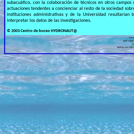
subacuático, con la colaboración de técnicos en otros campos co
actuaciones tendentes a concienciar al resto de la sociedad sob
instituciones administrativas y de la Universidad resultarían
interpretar los datos de las investigaciones.
© 2003 Centro de buceo HYDRONAUT@
Cen
Edif. Club
1