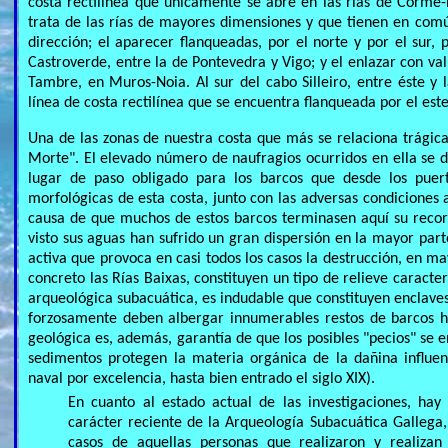
costa rectilínea que únicamente se abre en las rías de Corme-L
trata de las rías de mayores dimensiones y que tienen en com
dirección; el aparecer flanqueadas, por el norte y por el sur,
Castroverde, entre la de Pontevedra y Vigo; y el enlazar con vall
Tambre, en Muros-Noia. Al sur del cabo Silleiro, entre éste 
línea de costa rectilínea que se encuentra flanqueada por el est
Una de las zonas de nuestra costa que más se relaciona trágic
Morte". El elevado número de naufragios ocurridos en ella se d
lugar de paso obligado para los barcos que desde los puerto
morfológicas de esta costa, junto con las adversas condiciones 
causa de que muchos de estos barcos terminasen aquí su recor
visto sus aguas han sufrido un gran dispersión en la mayor par
activa que provoca en casi todos los casos la destrucción, en ma
concreto las Rías Baixas, constituyen un tipo de relieve caracter
arqueológica subacuática, es indudable que constituyen enclaves 
forzosamente deben albergar innumerables restos de barcos hu
geológica es, además, garantía de que los posibles "pecios" se 
sedimentos protegen la materia orgánica de la dañina influe
naval por excelencia, hasta bien entrado el siglo XIX).
En cuanto al estado actual de las investigaciones, hay
carácter reciente de la Arqueología Subacuática Gallega,
casos de aquellas personas que realizaron y realizan 