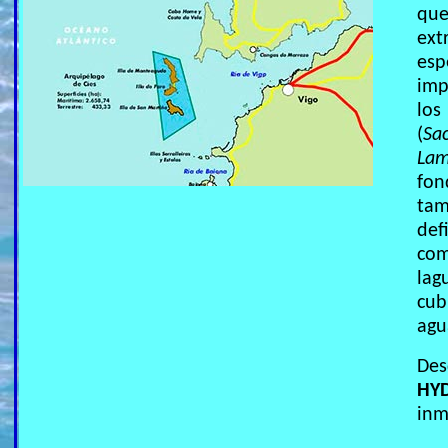
q
ext
esp
imp
lo
(
Sa
Lam
fo
tam
de
com
la
cub
agu
De
HY
inm