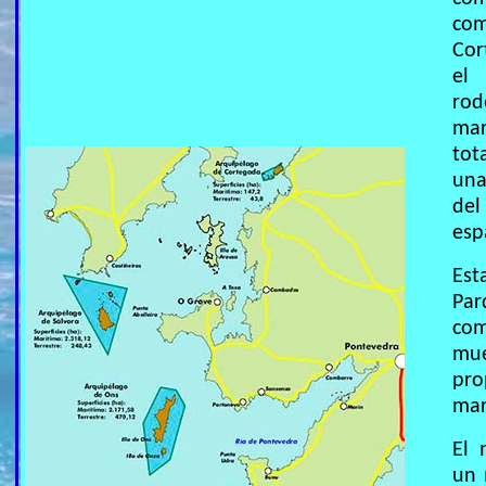
com
Cor
el
rod
mar
tot
una
de
esp
Est
Par
co
mu
pro
mar
El 
un 