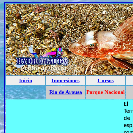
Inicio
Inmersiones
Cursos
Ria de Arousa
Parque Nacional
El
Ter
de 
esp
co