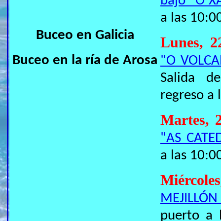
bajo "O X
a las 10:0
Buceo en Galicia
Lunes, 
Buceo en la ría de Arosa
"O VOLCA
Salida d
regreso a 
Martes, 
"AS CATE
a las 10:0
Miérco
MEJILLÓN
puerto a 