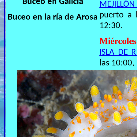
Buceo en Galicia
MEJILLÓN
puerto a 
Buceo en la ría de Arosa
12:30.
Miércole
ISLA DE 
las 10:00,