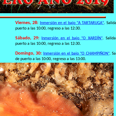
Viernes, 28:
Inmersión en el bajo "A TARTARUGA"
. Salid
puerto a las 10:00, regreso a las 12:30.
Sábado, 29:
Inmersión en el bajo "O XARDÍN"
. Salid
puerto a las 10:00, regreso a las 12:30.
Domingo, 30:
Inmersión en el bajo "O CHAMPIÑON"
. Sa
de puerto a las 10:00, regreso a las 13:00.