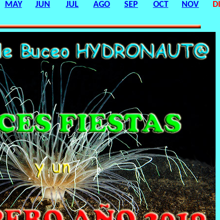
MAY
JUN
JUL
AGO
SEP
OCT
NOV
D