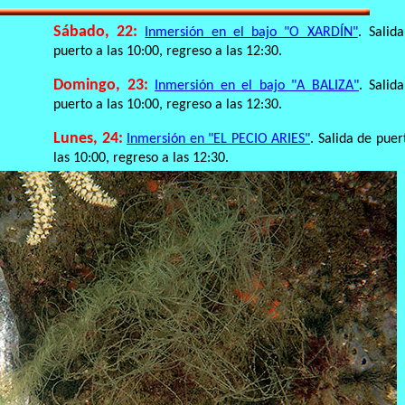
Sábado, 22:
Inmersión en el bajo "O XARDÍN"
. Salid
puerto a las 10:00, regreso a las 12:30.
Domingo, 23:
Inmersión en el bajo "A BALIZA"
. Salid
puerto a las 10:00, regreso a las 12:30
.
Lunes, 24:
Inmersión en "EL PECIO ARIES"
. Salida de puer
las 10:00, regreso a las 12:30.