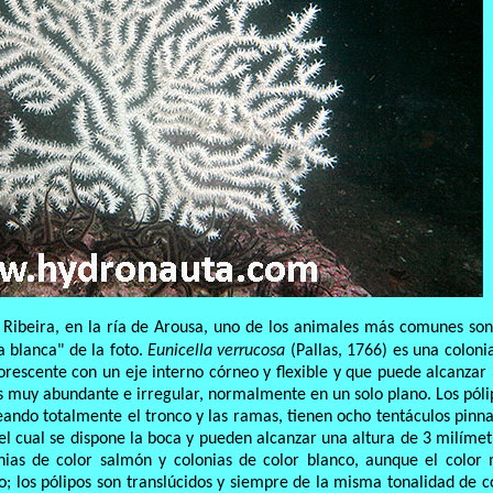
 Ribeira, en la ría de Arousa, uno de los animales más comunes son
a blanca" de la foto.
Eunicella verrucosa
(Pallas, 1766) es una coloni
borescente con un eje interno córneo y flexible y que puede alcanzar
es muy abundante e irregular, normalmente en un solo plano. Los póli
ando totalmente el tronco y las ramas, tienen ocho tentáculos pinn
el cual se dispone la boca y pueden alcanzar una altura de 3 milímet
onias de color salmón y colonias de color blanco, aunque el color
; los pólipos son translúcidos y siempre de la misma tonalidad de c