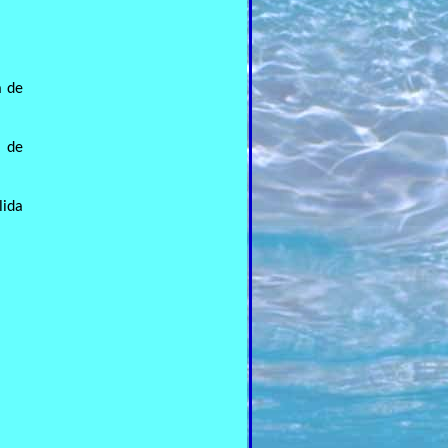
a de
a de
lida