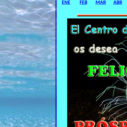
ENE
FEB
MAR
ABR