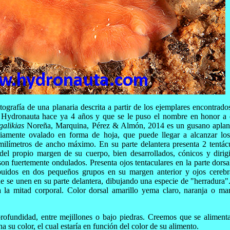
ografía de una planaria descrita a partir de los ejemplares encontrado
 Hydronauta hace ya 4 años y que se le puso el nombre en honor a 
galikias
Noreña, Marquina, Pérez & Almón, 2014 es un gusano apla
iamente ovalado en forma de hoja, que puede llegar a alcanzar lo
milímetros de ancho máximo. En su parte delantera presenta 2 tentác
del propio margen de su cuerpo, bien desarrollados, cónicos y dirig
on fuertemente ondulados. Presenta ojos tentaculares en la parte dorsa
ribuidos en dos pequeños grupos en su margen anterior y ojos cerebr
e se unen en su parte delantera, dibujando una especie de "herradura"
a la mitad corporal. Color dorsal amarillo yema claro, naranja o ma
rofundidad, entre mejillones o bajo piedras. Creemos que se aliment
a su color, el cual estaría en función del color de su alimento.