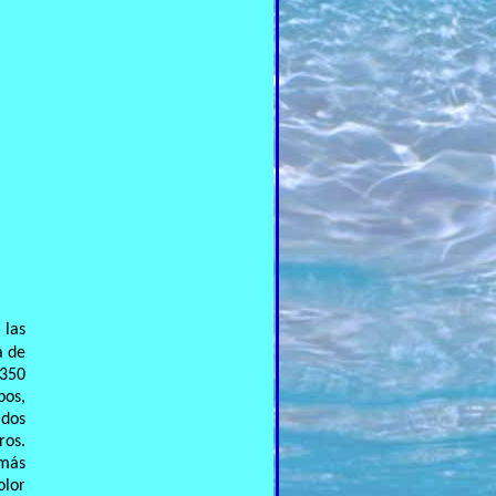
 las
a de
 350
pos,
ados
ros.
 más
olor