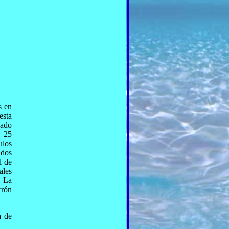
s en
esta
nado
s 25
ulos
idos
l de
ales
. La
rrón
a de