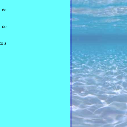
a de
a de
to a