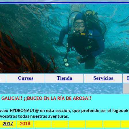
s
Cursos
Tienda
Servicios
 GALICIA!! ¡¡BUCEO EN LA RÍA DE AROSA!!
 buceo HYDRONAUT@ en esta seccion, que pretende ser el logbook
vosotros todas nuestras aventuras.
2017
2018