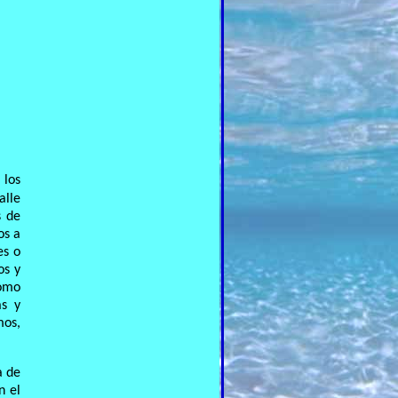
 los
alle
s de
os a
es o
os y
Como
as y
mos,
a de
n el