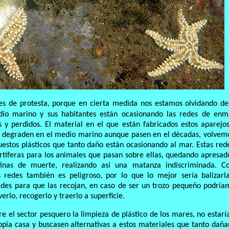
es de protesta, porque en cierta medida nos estamos olvidando de
dio marino y sus habitantes están ocasionando las redes de enm
 y perdidos. El material en el que están fabricados estos aparejo
e degraden en el medio marino aunque pasen en el décadas, volvem
estos plásticos que tanto daño están ocasionando al mar. Estas red
rtíferas para los animales que pasan sobre ellas, quedando apresad
inas de muerte, realizando así una matanza indiscriminada. 
 redes también es peligroso, por lo que lo mejor sería balizarl
ades para que las recojan, en caso de ser un trozo pequeño podría
rlo, recogerlo y traerlo a superficie.
 el sector pesquero la limpieza de plástico de los mares, no estarí
a casa y buscasen alternativas a estos materiales que tanto daña