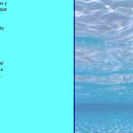
as y
 que
to
el
 a
.