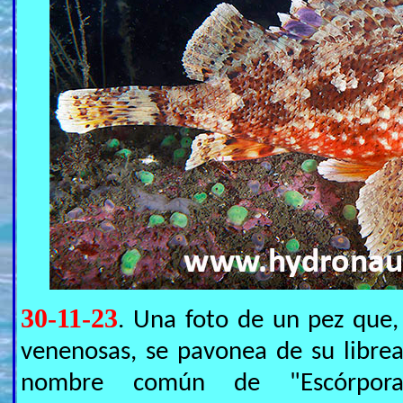
30-11-23
. Una foto de un pez que,
venenosas, se pavonea de su libre
nombre común de "Escórpo