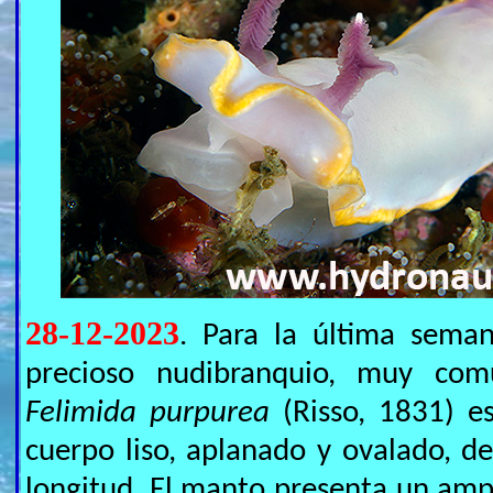
28-12-2023
. Para la última sem
precioso nudibranquio, muy com
Felimida purpurea
(Risso, 1831) e
cuerpo liso, aplanado y ovalado, d
longitud. El manto presenta un ampl