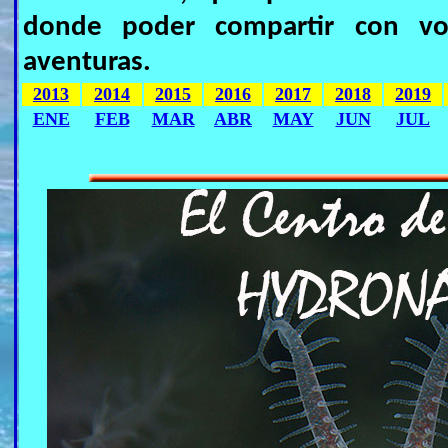
donde poder compartir con vos
aventuras.
2013
2014
2015
2016
2017
2018
2019
ENE
FEB
MAR
ABR
MAY
JUN
JUL