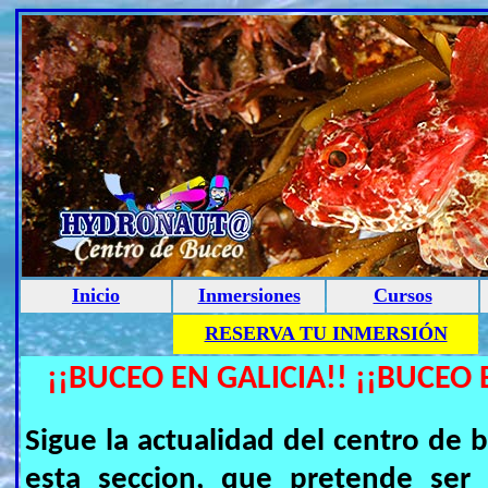
Inicio
Inmersiones
Cursos
RESERVA TU INMERSIÓN
¡¡BUCEO EN GALICIA!! ¡¡BUCEO 
Sigue la actualidad del centro 
esta seccion, que pretende ser