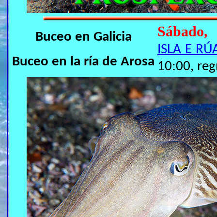
Sábado,
Buceo en Galicia
ISLA E RÚ
Buceo en la ría de Arosa
10:00, reg