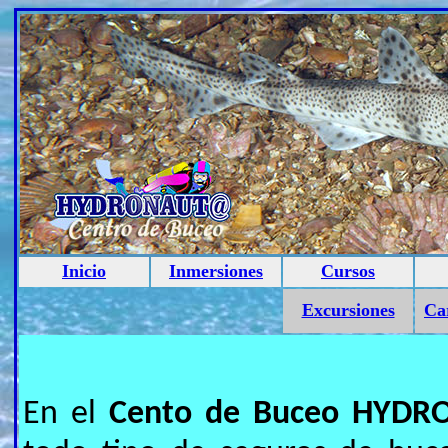
Inicio
Inmersiones
Cursos
Excursiones
Car
En el
Cento de Buceo HYD