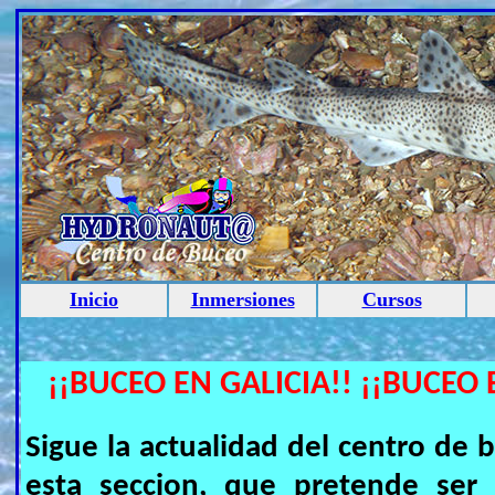
Inicio
Inmersiones
Cursos
¡¡BUCEO EN GALICIA!! ¡¡BUCEO 
Sigue la actualidad del centro 
esta seccion, que pretende ser