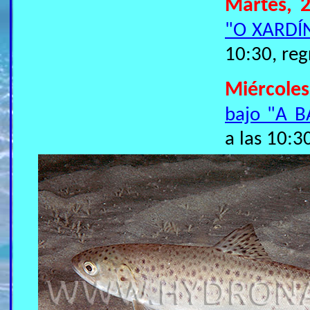
Martes, 2
"O XARDÍ
10:30, reg
Miércoles
bajo "A B
a las 10:3