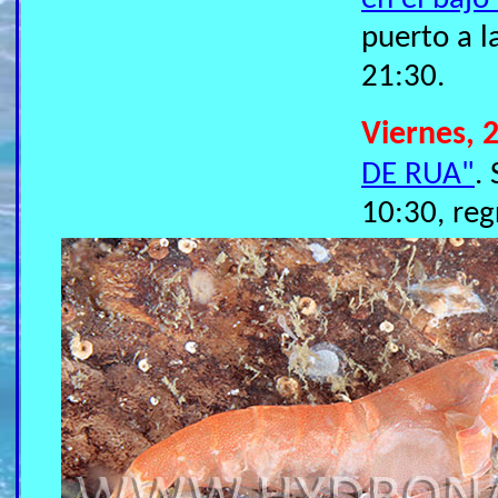
puerto a l
21:30.
Viernes, 2
DE RUA"
.
10:30, reg