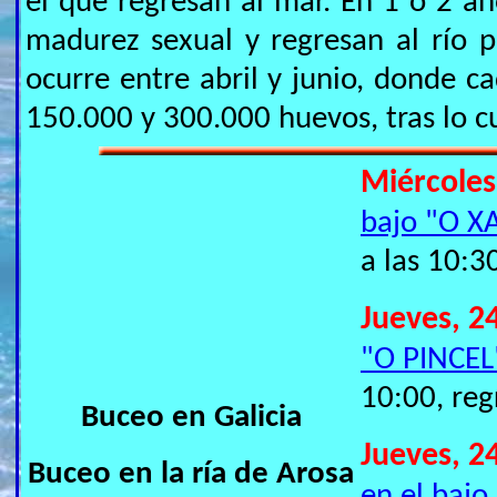
el que regresan al mar. En 1 o 2 añ
madurez sexual y regresan al río p
ocurre entre abril y junio, donde 
150.000 y 300.000 huevos, tras lo c
Miércoles
bajo "O X
a las 10:3
Jueves, 24
"O PINCEL
10:00, reg
Buceo en Galicia
Jueves, 24
Buceo en la ría de Arosa
en el bajo