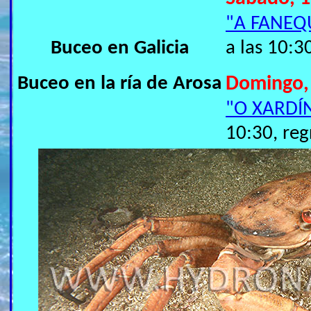
"A FANEQ
Buceo en Galicia
a las 10:3
Buceo en la ría de Arosa
Domingo,
"O XARDÍ
10:30, reg