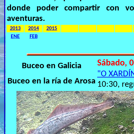
donde poder compartir con vos
aventuras.
2013
2014
2015
ENE
FEB
Sábado, 0
Buceo en Galicia
"O XARDÍ
Buceo en la ría de Arosa
10:30, reg