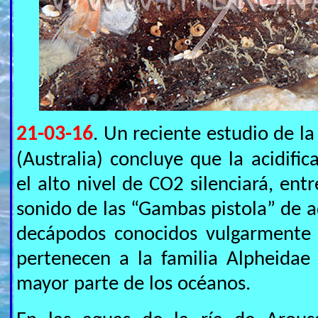
21-03-16
. Un reciente estudio de l
(Australia) concluye que la acidifi
el alto nivel de CO2 silenciará, ent
sonido de las “Gambas pistola” de aq
decápodos conocidos vulgarmente
pertenecen a la familia Alpheidae
mayor parte de los océanos.