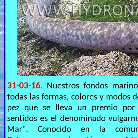
31-03-16
. Nuestros fondos marino
todas las formas, colores y modos d
pez que se lleva un premio por 
sentidos es el denominado vulgar
Mar". Conocido en la comuni