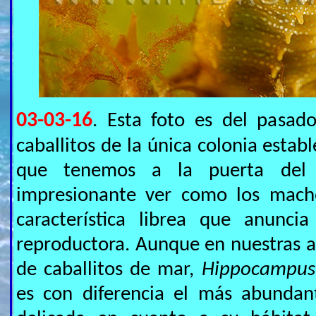
03-03-16
. Esta foto es del pasad
caballitos de la única colonia establ
que tenemos a la puerta del
impresionante ver como los macho
característica librea que anunci
reproductora. Aunque en nuestras a
de caballitos de mar,
Hippocampus 
es con diferencia el más abundan