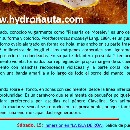
fiado, conocido vulgarmente como "Planaria de Moseley" es uno de
r su forma y colorido.
Prostheceraeus moseleyi
Lang, 1884, es un gu
orno ovalo-alargado en forma de hoja, más ancho en su parte tras
5 milímetros de longitud. Los márgenes corporales son ligeram
 posteriores redondeadas. En su parte delantera presenta 2 tentác
gmento violeta, formados por repliegues del propio margen de su cue
lento con manchas redondeadas violáceas y la parte dorsal de
con una banda amarilla a lo largo de todo el borde del manto; p
ando sobre el fondo, en zonas con sedimentos, desde la línea inferio
profundidad. Es un carnívoro que se alimenta de pequeños poliquet
lara preferencia por ascidias del género Clavelina. Son anim
n la madurez sexual se reproducen recíprocamente, aunque tam
 tener una enorme capacidad regeneradora.
Sábado, 15:
Inmersión en "LA ISLA DE RÚA"
. Salida de pu