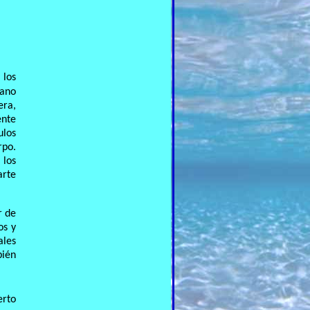
 los
sano
era,
ente
ulos
rpo.
 los
arte
r de
os y
ales
bién
erto