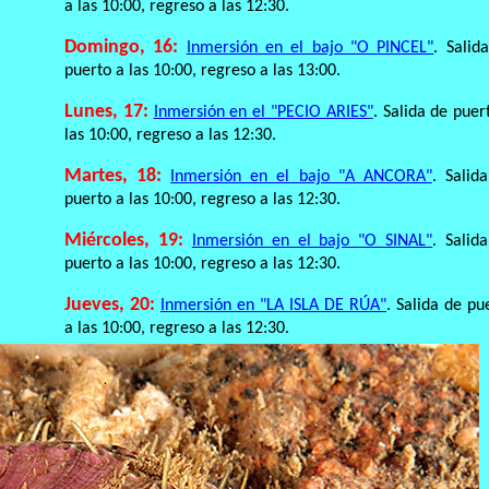
a las 10:00, regreso a las 12:30.
Domingo, 16:
Inmersión en el bajo "O PINCEL"
. Salid
puerto a las 10:00, regreso a las 13:00.
Lunes, 17:
Inmersión en el "PECIO ARIES"
. Salida de puer
las 10:00, regreso a las 12:30.
Martes, 18:
Inmersión en el bajo "A ANCORA"
. Salid
puerto a las 10:00, regreso a las 12:30.
Miércoles, 19:
Inmersión en el bajo "O SINAL"
. Salid
puerto a las 10:00, regreso a las 12:30.
Jueves, 20:
Inmersión en "LA ISLA DE RÚA"
. Salida de pu
a las 10:00, regreso a las 12:30.