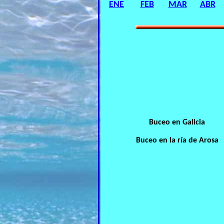
ENE
FEB
MAR
ABR
Buceo en Galicia
Buceo en la ría de Arosa