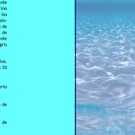
ante
rino
 los
alo-
s de
, de
ente
gris
ive,
s 50
erto
a de
a de