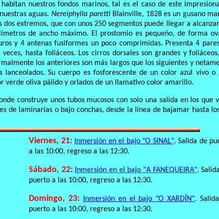
abitan nuestros fondos marinos, tal es el caso de este impresion
nuestras aguas.
Nereiphylla paretti
Blainville, 1828 es un gusano ma
s dos extremos, que con unos 250 segmentos puede llegar a alcanzar
límetros de ancho máximo. El prostomio es pequeño, de forma ov
uros y 4 antenas fusiformes un poco comprimidas. Presenta 4 pare
 veces, hasta foliáceos. Los cirros dorsales son grandes y foliáceos
malmente los anteriores son más largos que los siguientes y netam
s lanceolados. Su cuerpo es fosforescente de un color azul vivo o 
or verde oliva pálido y orlados de un llamativo color amarillo.
donde construye unos tubos mucosos con solo una salida en los que v
s de laminarias o bajo conchas, desde la línea de bajamar hasta lo
Viernes, 21:
Inmersión en el bajo "O SINAL"
. Salida de pu
a las 10:00, regreso a las 12:30.
Sábado, 22:
Inmersión en el bajo "A FANEQUEIRA"
. Salid
puerto a las 10:00, regreso a las 12:30.
Domingo, 23:
Inmersión en el bajo "O XARDÍN"
. Salid
puerto a las 10:00, regreso a las 12:30.