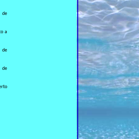
a de
to a
a de
a de
erto