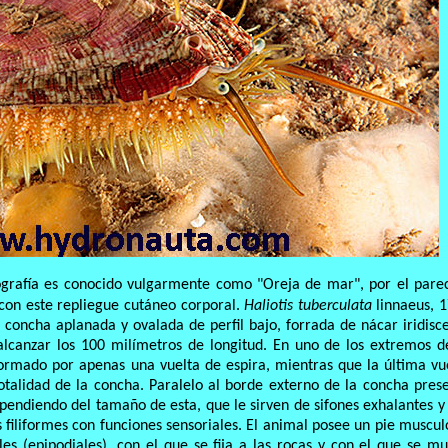
tografía es conocido vulgarmente como "Oreja de mar", por el pare
con este repliegue cutáneo corporal.
Haliotis tuberculata
linnaeus, 
concha aplanada y ovalada de perfil bajo, forrada de nácar iridisc
 alcanzar los 100 milímetros de longitud. En uno de los extremos d
ormado por apenas una vuelta de espira, mientras que la última vu
otalidad de la concha. Paralelo al borde externo de la concha pres
dependiendo del tamaño de esta, que le sirven de sifones exhalantes y
 filiformes con funciones sensoriales. El animal posee un pie muscul
les (epipodiales), con el que se fija a las rocas y con el que se m