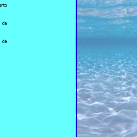
erto
a de
a de