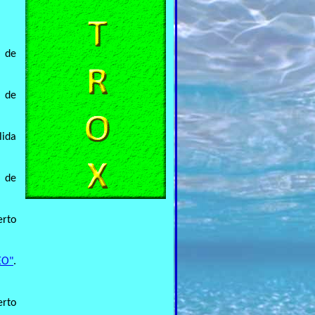
a de
a de
lida
a de
erto
EO"
.
erto