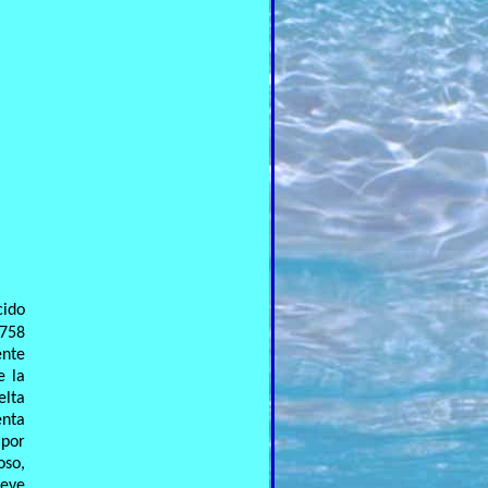
cido
1758
ente
e la
elta
enta
 por
oso,
ueve