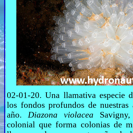
02-01-20. Una llamativa especie d
los fondos profundos de nuestras
año.
Diazona violacea
Savigny,
colonial que forma colonias de m