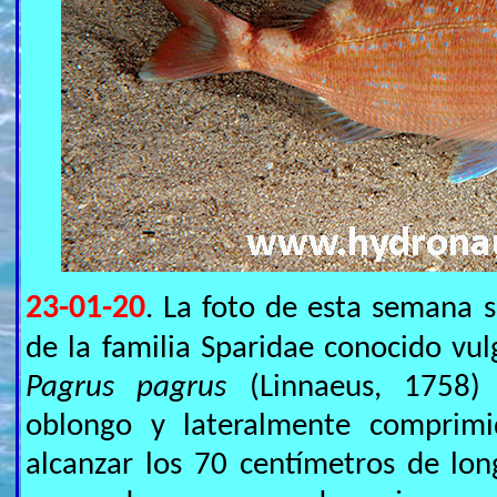
23-01-20
. La foto de esta semana 
de la familia Sparidae conocido v
Pagrus pagrus
(Linnaeus, 1758) 
oblongo y lateralmente comprim
alcanzar los 70 centímetros de lo