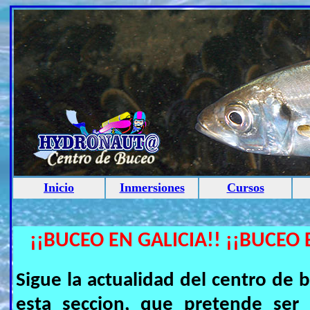
Inicio
Inmersiones
Cursos
¡¡BUCEO EN GALICIA!! ¡¡BUCEO 
Sigue la actualidad del centro 
esta seccion, que pretende ser