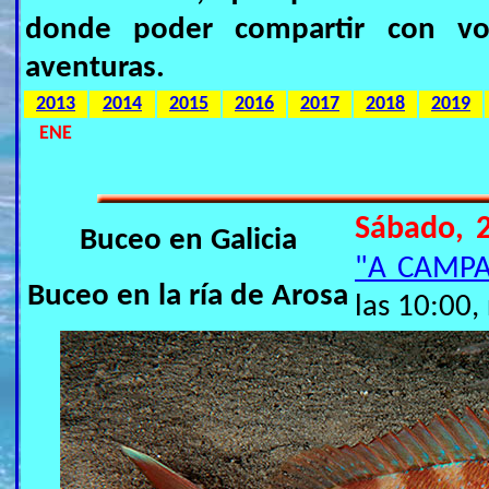
donde poder compartir con vos
aventuras.
2013
2014
2015
2016
2017
2018
2019
ENE
Sábado, 
Buceo en Galicia
"A CAMP
Buceo en la ría de Arosa
las 10:00,