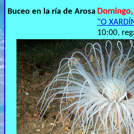
Buceo en la ría de Arosa
Domingo,
"O XARDÍ
10:00, reg