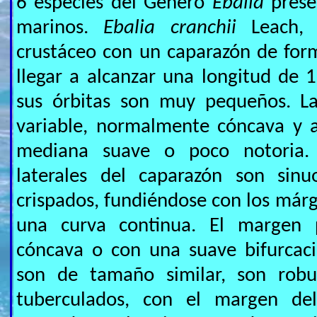
6 especies del Género
Ebalia
prese
marinos.
Ebalia cranchii
Leach,
crustáceo con un caparazón de fo
llegar a alcanzar una longitud de 1
sus órbitas son muy pequeños. La
variable, normalmente cóncava y a
mediana suave o poco notoria.
laterales del caparazón son si
crispados, fundiéndose con los márg
una curva continua. El margen 
cóncava o con una suave bifurcaci
son de tamaño similar, son rob
tuberculados, con el margen de