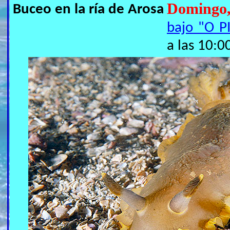
Domingo
Buceo en la ría de Arosa
bajo "O P
a las 10:0