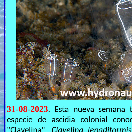
31-08-2023
. Esta nueva semana 
especie de ascidia colonial con
"Clavelina".
Clavelina lepadiformis