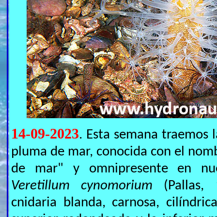
14-09-2023
. Esta semana traemos l
pluma de mar, conocida con el nom
de mar" y omnipresente en nue
Veretillum cynomorium
(Pallas, 
cnidaria blanda, carnosa, cilíndric