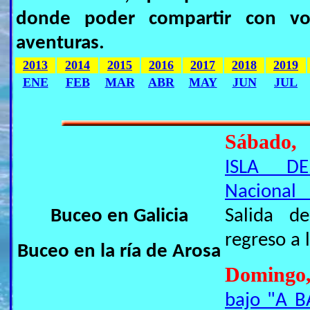
donde poder compartir con vos
aventuras.
2013
2014
2015
2016
2017
2018
2019
ENE
FEB
MAR
ABR
MAY
JUN
JUL
Sábado,
ISLA DE
Nacional 
Buceo en Galicia
Salida d
regreso a 
Buceo en la ría de Arosa
Domingo
bajo "A B