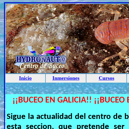
Inicio
Inmersiones
Cursos
¡¡BUCEO EN GALICIA!! ¡¡BUCEO 
Sigue la actualidad del centro 
esta seccion, que pretende ser