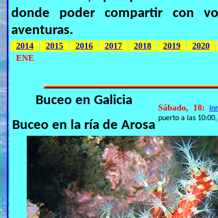
donde poder compartir con vos
aventuras.
2014
2015
2016
2017
2018
2019
2020
ENE
Buceo en Galicia
Sábado, 18:
In
puerto a las 10:00,
Buceo en la ría de Arosa