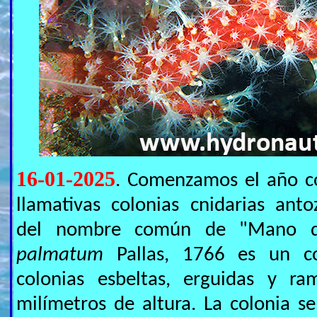
16-01-2025
. Comenzamos el año co
llamativas colonias cnidarias ant
del nombre común de "Mano 
palmatum
Pallas, 1766 es un c
colonias esbeltas, erguidas y ra
milímetros de altura. La colonia se