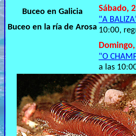
Sábado, 2
Buceo en Galicia
"A BALIZA
Buceo en la ría de Arosa
10:00, reg
Domingo,
"O CHAM
a las 10:0