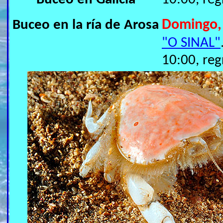
Buceo en la ría de Arosa
Domingo,
"O SINAL"
10:00, reg