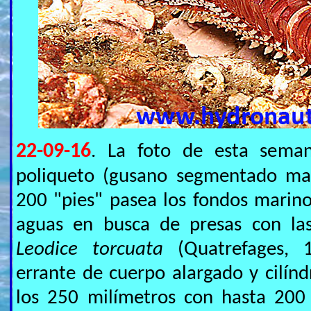
22-09-16
. La foto de esta seman
poliqueto (gusano segmentado mar
200 "pies" pasea los fondos marino
aguas en busca de presas con las
Leodice torcuata
(Quatrefages, 
errante de cuerpo alargado y cilínd
los 250 milímetros con hasta 200 