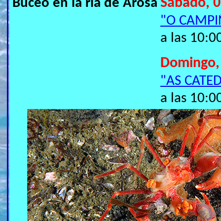
Buceo en la ría de Arosa
Sábado, 0
"O CAMP
a las 10:0
Domingo,
"AS CATED
a las 10:0