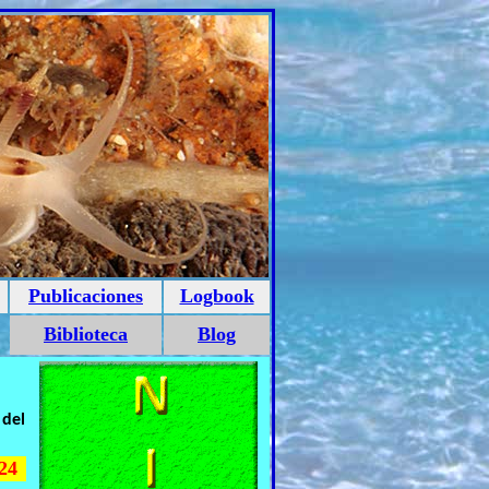
Publicaciones
Logbook
Biblioteca
Blog
 del
24