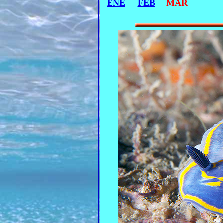
ENE
FEB
MAR