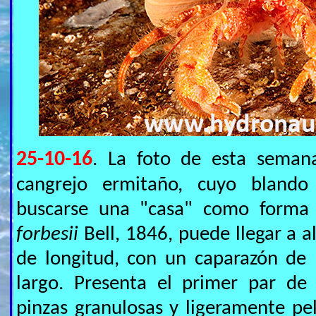
25-10-16
. La foto de esta seman
cangrejo ermitaño, cuyo bland
buscarse una "casa" como forma
forbesii
Bell, 1846, puede llegar a a
de longitud, con un caparazón de 
largo. Presenta el primer par de
pinzas granulosas y ligeramente pel