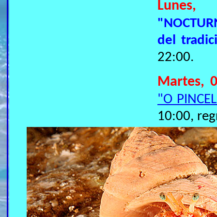
Lune
"NOCTURN
del trad
22:00.
Martes, 
"O PINCEL
10:00, reg