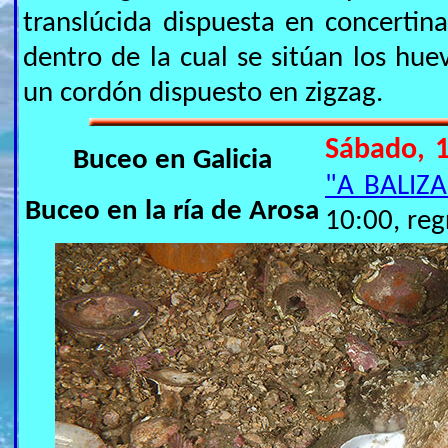
translúcida dispuesta en concerti
dentro de la cual se sitúan los hue
un cordón dispuesto en zigzag.
Sábado, 1
Buceo en Galicia
"A BALIZA
Buceo en la ría de Arosa
10:00, reg