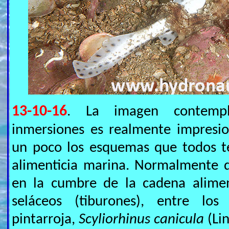
13-10-16
. La imagen contemp
inmersiones es realmente impresi
un poco los esquemas que todos t
alimenticia marina. Normalmente 
en la cumbre de la cadena alimen
seláceos (tiburones), entre lo
pintarroja,
Scyliorhinus canicula
(Li