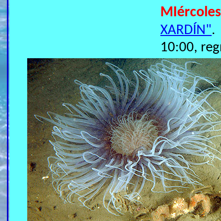
MIércole
XARDÍN"
.
10:00, reg