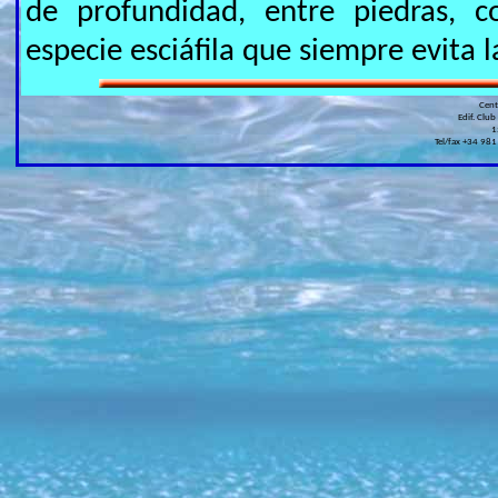
de profundidad, entre piedras, c
especie esciáfila que siempre evita la
Cen
Edif. Club
1