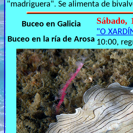
"madriguera". Se alimenta de bivalv
Sábado, 
Buceo en Galicia
"O XARDÍ
Buceo en la ría de Arosa
10:00, reg