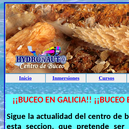
Inicio
Inmersiones
Cursos
¡¡BUCEO EN GALICIA!! ¡¡BUCEO 
Sigue la actualidad del centro 
esta seccion, que pretende ser