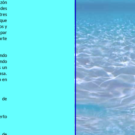
azón
rdes
tres
 que
os y
 par
arte
ando
ando
s un
asa.
o en
a de
erto
a de