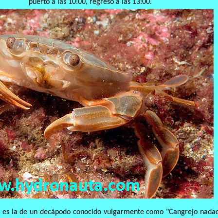
puerto a las 10:00, regreso a las 13:00.
 es la de un decápodo conocido vulgarmente como "Cangrejo nada