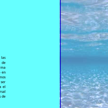
 las
a de
orma
o en
emos
 ser
a el
rsal
s de