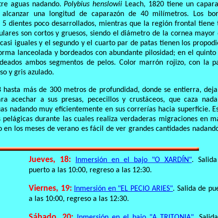
ntre aguas nadando.
Polybius henslowii
Leach, 1820 tiene un capar
a alcanzar una longitud de caparazón de 40 milímetros. Los bo
 5 dientes poco desarrollados, mientras que la región frontal tiene 
ulares son cortos y gruesos, siendo el diámetro de la cornea mayor
casi iguales y el segundo y el cuarto par de patas tienen los propodi
forma lanceolada y bordeados con abundante pilosidad; en el quinto
deados ambos segmentos de pelos. Color marrón rojizo, con la p
so y gris azulado.
3 hasta más de 300 metros de profundidad, donde se entierra, dej
ara acechar a sus presas, pececillos y crustáceos, que caza nad
s nadando muy eficientemente en sus correrías hacia superficie. E
 pelágicas durante las cuales realiza verdaderas migraciones en m
o en los meses de verano es fácil de ver grandes cantidades nadand
Jueves, 18:
Inmersión en el bajo "O XARDÍN"
. Salid
puerto a las 10:00, regreso a las 12:30.
Viernes, 19:
Inmersión en "EL PECIO ARIES"
. Salida de pu
a las 10:00, regreso a las 12:30.
Sábado, 20:
Inmersión en el bajo "A TRITONIA"
. Salid