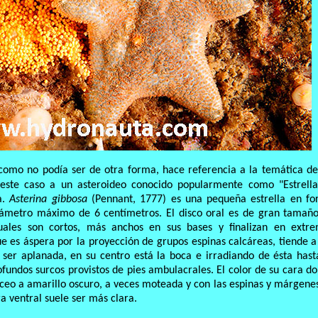
 como no podía ser de otra forma, hace referencia a la temática de
 este caso a un asteroideo conocido popularmente como "Estrell
a.
Asterina gibbosa
(Pennant, 1777) es una pequeña estrella en f
iámetro máximo de 6 centímetros. El disco oral es de gran tamañ
uales son cortos, más anchos en sus bases y finalizan en extr
ue es áspera por la proyección de grupos espinas calcáreas, tiende a
ser aplanada, en su centro está la boca e irradiando de ésta hast
fundos surcos provistos de pies ambulacrales. El color de su cara do
áceo a amarillo oscuro, a veces moteada y con las espinas y márgene
ra ventral suele ser más clara.