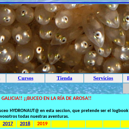
s
Cursos
Tienda
Servicios
 GALICIA!! ¡¡BUCEO EN LA RÍA DE AROSA!!
 buceo HYDRONAUT@ en esta seccion, que pretende ser el logbook
vosotros todas nuestras aventuras.
2017
2018
2019