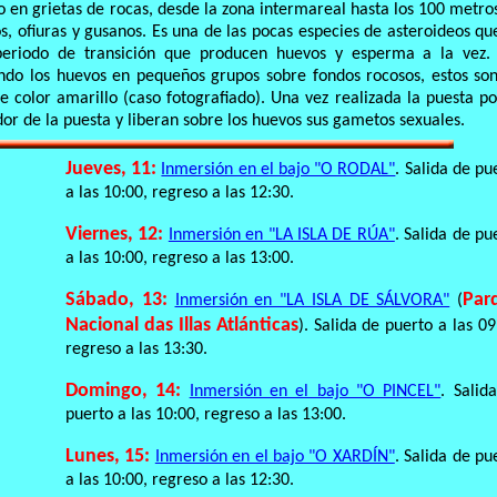
o en grietas de rocas, desde la zona intermareal hasta los 100 metro
, ofiuras y gusanos. Es una de las pocas especies de asteroideos qu
periodo de transición que producen huevos y esperma a la vez.
ndo los huevos en pequeños grupos sobre fondos rocosos, estos so
 color amarillo (caso fotografiado). Una vez realizada la puesta po
or de la puesta y liberan sobre los huevos sus gametos sexuales.
Jueves, 11:
Inmersión en el bajo "O RODAL"
. Salida de pu
a las 10:00, regreso a las 12:30.
Viernes, 12:
Inmersión en "LA ISLA DE RÚA"
. Salida de pu
a las 10:00, regreso a las 13:00.
Sábado, 13:
Par
Inmersión en "LA ISLA DE SÁLVORA"
(
Nacional das Illas Atlánticas
). Salida de puerto a las 09
regreso a las 13:30.
Domingo, 14:
Inmersión en el bajo "O PINCEL"
. Salid
puerto a las 10:00, regreso a las 13:00.
Lunes, 15:
Inmersión en el bajo "O XARDÍN"
. Salida de pu
a las 10:00, regreso a las 12:30.