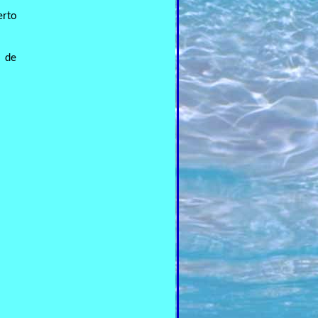
erto
a de