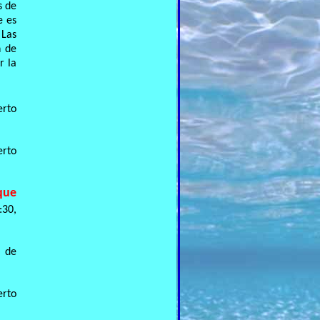
s de
e es
 Las
n de
r la
erto
erto
que
:30,
a de
erto