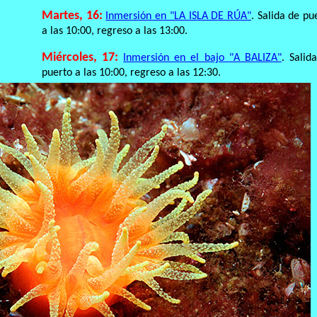
Martes, 16:
Inmersión en "LA ISLA DE RÚA"
. Salida de pu
a las 10:00, regreso a las 13:00.
Miércoles, 17:
Inmersión en el bajo "A BALIZA"
. Salid
puerto a las 10:00, regreso a las 12:30.