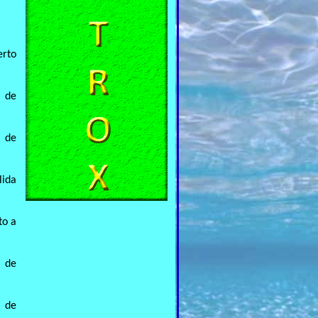
erto
a de
a de
lida
to a
a de
a de